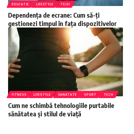
EDUCATIE
LIFESTYLE
TECH
Dependența de ecrane: Cum să-ți
gestionezi timpul în fața dispozitivelor
FITNESS
LIFESTYLE
SANATATE
SPORT
TECH
Cum ne schimbă tehnologiile purtabile
sănătatea și stilul de viață