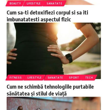
BEAUTY
LIFESTYLE
SANATATE
Cum sa-ti detoxifiezi corpul si sa iti
imbunatatesti aspectul fizic
FITNESS
LIFESTYLE
SANATATE
SPORT
TECH
Cum ne schimbă tehnologiile purtabile
sănătatea și stilul de viață