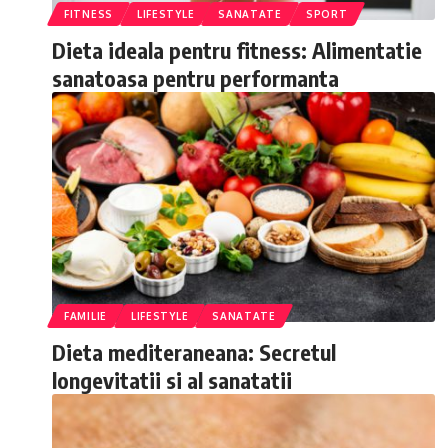
FITNESS
LIFESTYLE
SANATATE
SPORT
Dieta ideala pentru fitness: Alimentatie
sanatoasa pentru performanta
FAMILIE
LIFESTYLE
SANATATE
Dieta mediteraneana: Secretul
longevitatii si al sanatatii