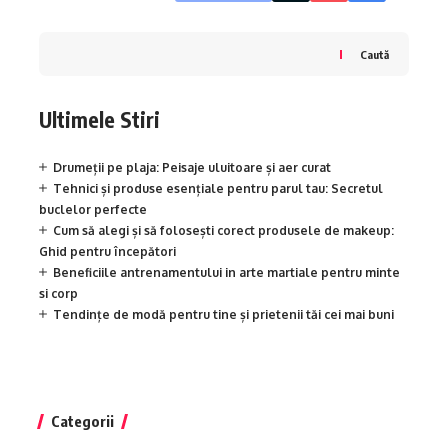
Caută
Ultimele Stiri
Drumeții pe plaja: Peisaje uluitoare și aer curat
Tehnici și produse esențiale pentru parul tau: Secretul
buclelor perfecte
Cum să alegi și să folosești corect produsele de makeup:
Ghid pentru începători
Beneficiile antrenamentului in arte martiale pentru minte
si corp
Tendințe de modă pentru tine și prietenii tăi cei mai buni
Categorii