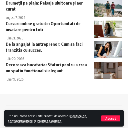
Drumeții pe plaja: Peisaje uluitoare și aer
curat
august 7, 2026
Cursuri online gratuite: Oportunitati de
invatare pentru toti
iulie 21, 2026
De la angajat la antreprenor: Cum sa faci
tranzitia cu succes.
iulie 20, 2026
Decoreaza bucataria: Sfaturi pentru a crea
un spatiu functional si elegant
iulie 19, 2026
Contact
Politica de confidentialitate
Politica Cookies
Prin utilizarea acestui site, sunteți de acord cu
Politica de
Accept
confidențialitate
și
Politica Cookies
Casa © 2024.
Creare Magazin Online
si
Optimizare SEO
by
AlphaByte