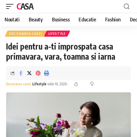
CASA
Noutati
Beauty
Business
Educatie
Fashion
Dec
DECORAREA CASEI
LIFESTYLE
Idei pentru a-ti improspata casa
primavara, vara, toamna si iarna
Decorarea casei
Lifestyle
iulie 16, 2026